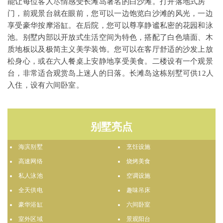
能让每位客人尽情感受长滩岛著名的白沙滩。打开落地式房
门，前观景台就在眼前，您可以一边饱览白沙滩的风光，一边
享受豪华按摩浴缸。在后院，您可以尊享静谧私密的花园和泳
池。别墅内部以开放式生活空间为特色，搭配了白色墙面、木
质地板以及极简主义美学装饰。您可以在客厅舒适的沙发上放
松身心，或在六人餐桌上安静地享受美食。二楼设有一个观景
台，非常适合观赏岛上迷人的日落。长滩岛这栋别墅可供12人
入住，设有六间卧室。
别墅亮点
海滨别墅
烹饪设施
高速网络
烧烤美食
私人泳池
空调设施
全天供电
趣味吊床
豪华浴缸
六间卧室
室外区域
景观阳台